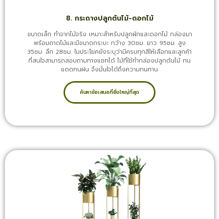
8. กระถางปลูกต้นไม้-ดอกไม้
ขนาดเล็ก ทำจากไม้จริง เหมาะสำหรับปลูกผักและดอกไม้ กล่องมา
พร้อมถาดไม้และมีขนาดกระบะ กว้าง 30ซม. ยาว 95ซม. สูง
35ซม. ลึก 28ซม. ในประโยคยังระบุว่ามีครบทุกสีให้เลือกและลูกค้า
ที่สนใจสามารถสอบถามทางแชทได้ ไม้ที่ใช้ทำกล่องปลูกต้นไม้ ทน
แดดทนฝน จึงมั่นใจได้ถึงความทนทาน
ค้นหาข้อเสนอที่ยิ่งใหญ่ที่สุด