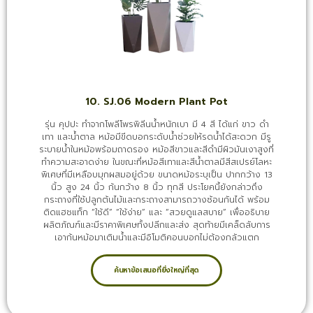
10. SJ.06 Modern Plant Pot
รุ่น คุปปะ ทำจากโพลีโพรพิลีนน้ำหนักเบา มี 4 สี ได้แก่ ขาว ดำ
เทา และน้ำตาล หม้อมีขีดบอกระดับน้ำช่วยให้รดน้ำได้สะดวก มีรู
ระบายน้ำในหม้อพร้อมถาดรอง หม้อสีขาวและสีดำมีผิวมันเงาสูงที่
ทำความสะอาดง่าย ในขณะที่หม้อสีเทาและสีน้ำตาลมีสีสเปรย์โลหะ
พิเศษที่มีเหลือบมุกผสมอยู่ด้วย ขนาดหม้อระบุเป็น ปากกว้าง 13
นิ้ว สูง 24 นิ้ว ก้นกว้าง 8 นิ้ว ทุกสี ประโยคนี้ยังกล่าวถึง
กระถางที่ใช้ปลูกต้นไม้และกระถางสามารถวางซ้อนกันได้ พร้อม
ติดแฮชแท็ก “ใช้ดี” “ใช้ง่าย” และ “สวยดูแลสบาย” เพื่ออธิบาย
ผลิตภัณฑ์และมีราคาพิเศษทั้งปลีกและส่ง สุดท้ายมีเคล็ดลับการ
เอาก้นหม้อมาเติมน้ำและมีอิโมติคอนบอกไม่ต้องกลัวแตก
ค้นหาข้อเสนอที่ยิ่งใหญ่ที่สุด