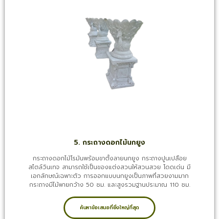
5. กระถางดอกไม้นกยูง
กระถางดอกไม้โรมันพร้อมขาตั้งลายนกยูง กระถางปูนเปลือย
สไตล์วินเทจ สามารถใช้เป็นของแต่งสวนให้สวนสวย โดดเด่น มี
เอกลักษณ์เฉพาะตัว การออกแบบนกยูงเป็นภาพที่สวยงามมาก
กระถางมีไม้พายกว้าง 50 ซม. และสูงรวมฐานประมาณ 110 ซม.
ค้นหาข้อเสนอที่ยิ่งใหญ่ที่สุด