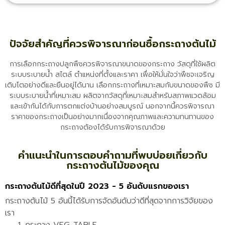
ปัจจัยสำคัญที่ควรพิจารณาก่อนซื้อกระถางต้นไม้
การเลือกกระถางปลูกพืชควรพิจารณาขนาดของกระถาง วัสดุที่ใช้ผลิต
ระบบระบายน้ำ สไตล์ ตำแหน่งที่ตั้งและราคา เพื่อให้มั่นใจว่าพืชจะเจริญ
เติบโตอย่างดีและยืนอยู่ได้นาน เลือกกระถางที่เหมาะสมกับขนาดของพืช มี
ระบบระบายน้ำที่เหมาะสม ผลิตจากวัสดุที่เหมาะสมสำหรับสภาพแวดล้อม
และเข้ากันได้กับการตกแต่งบ้านอย่างสมบูรณ์ นอกจากนี้ควรพิจารณา
ราคาของกระถางเป็นอย่างมากเนื่องจากคุณภาพและความทนทานของ
กระถางต้องได้รับการพิจารณาด้วย
คำแนะนำในการตอบคำถามที่พบบ่อยเกี่ยวกับ
กระถางต้นไม้ของคุณ
กระถางต้นไม้ดีที่สุดในปี 2023 - 5 อันดับแรกของเรา
กระถางต้นไม้ 5 อันนี้ได้รับการจัดอันดับว่าดีที่สุดจากการวิจัยของ
เรา
กระถาง VEG-TABLE